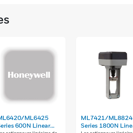
es
ML6420/ML6425
ML7421/ML8824
eries 600N Linear
Series 1800N Line