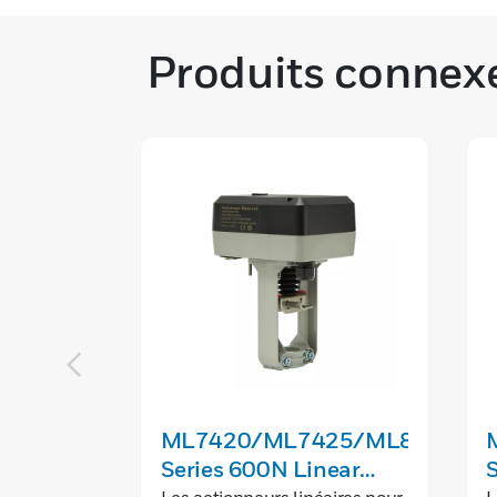
Produits connex
ML7420/ML7425/ML8824
Series 600N Linear
S