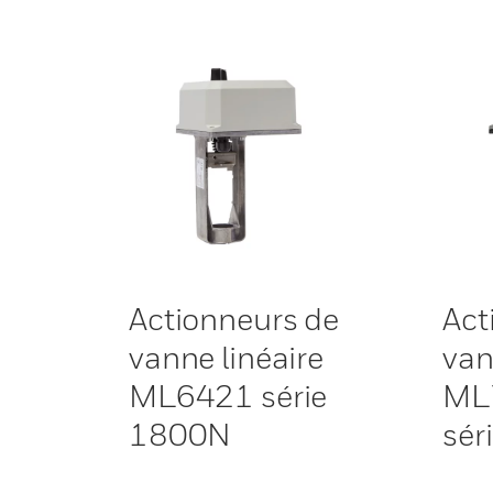
Actionneurs de
Act
vanne linéaire
van
ML6421 série
ML
1800N
sér