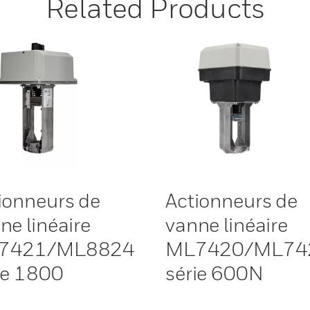
Related Products
ionneurs de
Actionneurs de
ne linéaire
vanne linéaire
7421/ML8824
ML7420/ML74
ie 1800
série 600N