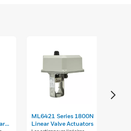
ML6421 Series 1800N
Large
ar
Linear Valve Actuators
Spare