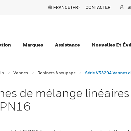
FRANCE (FR)
CONTACTER
S
ation
Marques
Assistance
Nouvelles Et Év
ain
Vannes
Robinets à soupape
Série V5329A Vannes de 
es de mélange linéaires d
s PN16