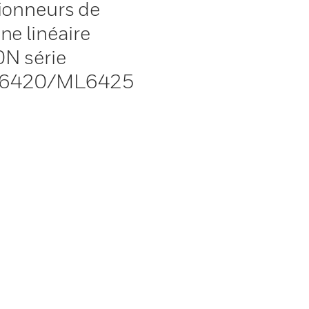
ionneurs de
ne linéaire
N série
6420/ML6425