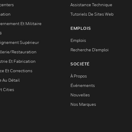
centers
Assistance Technique
ation
Tutoriels De Sites Web
ernement Et Militaire
EMPLOIS
é
Emplois
ignement Supérieur
Recherche D'emploi
llerie/Restauration
trie Et Fabrication
SOCIÉTÉ
ce Et Corrections
À Propos
e Au Détail
Événements
t Cities
Nouvelles
Nos Marques