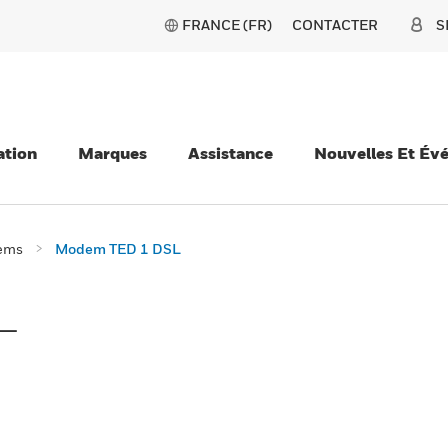
FRANCE (FR)
CONTACTER
S
ation
Marques
Assistance
Nouvelles Et Év
ems
Modem TED 1 DSL
L