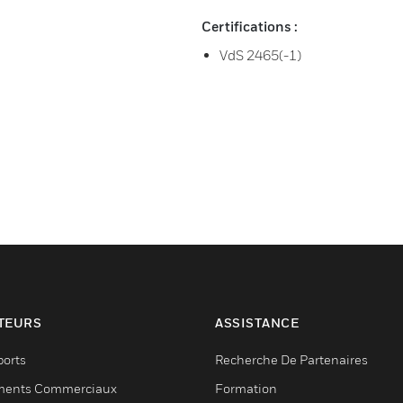
Certifications :
VdS 2465(-1)
TEURS
ASSISTANCE
ports
Recherche De Partenaires
ments Commerciaux
Formation