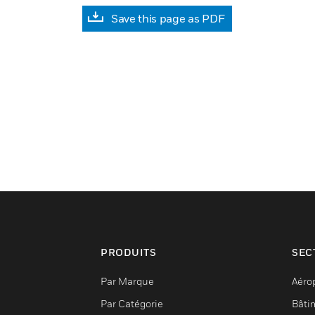
Save this page as PDF
PRODUITS
SEC
Par Marque
Aéro
Par Catégorie
Bâti