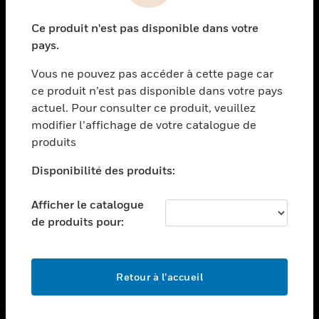
toggle view
Ce produit n'est pas disponible dans votre
ASSISTANCE
pays.
toggle view
EMPLOIS
Vous ne pouvez pas accéder à cette page car
ce produit n’est pas disponible dans votre pays
toggle view
actuel. Pour consulter ce produit, veuillez
SOCIÉTÉ
modifier l’affichage de votre catalogue de
toggle view
produits
NOUS CONTACTER
Disponibilité des produits:
toggle view
MENTIONS LÉGALES
Afficher le catalogue
toggle view
de produits pour:
SUIVEZ-NOUS
Retour à l’accueil