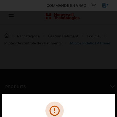
COMMANDE EN VRAC
Par catégorie
Gestion Bâtiment
Logiciel
Pilotes de contrôle des bâtiments
Micros Fidelio IP Driver
PRODUITS
toggle view
SOLUTIONS
toggle view
SECTEURS