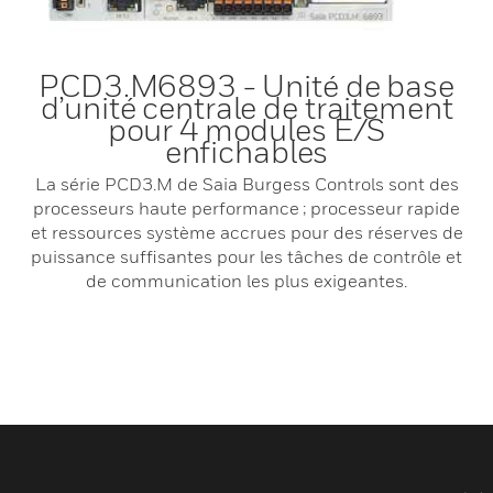
PCD3.M6893 - Unité de base
d’unité centrale de traitement
pour 4 modules E/S
enfichables
La série PCD3.M de Saia Burgess Controls sont des
processeurs haute performance ; processeur rapide
et ressources système accrues pour des réserves de
puissance suffisantes pour les tâches de contrôle et
de communication les plus exigeantes.