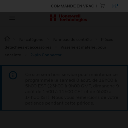
COMMANDE EN VRAC
Par catégorie
Panneau de contrôle
Pièces
détachées et accessoires
Visserie et matériel pour
enceinte
2-pin Connector
Ce site sera hors service pour maintenance
programmée le samedi 8 août, de 19h00 à
5h00 EST (23h00 à 9h00 GMT, dimanche 9
août de 1h00 à 11h00 CET et de 4h30 à
14h30 IST). Nous vous remercions de votre
patience pendant cette période.