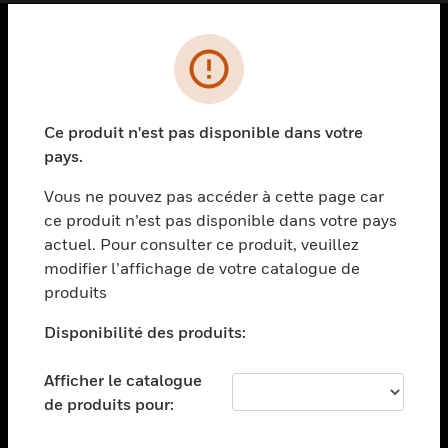
PRODUITS
toggle view
SOLUTIONS
Ce produit n'est pas disponible dans votre
pays.
toggle view
SECTEURS
Vous ne pouvez pas accéder à cette page car
toggle view
ce produit n’est pas disponible dans votre pays
ASSISTANCE
actuel. Pour consulter ce produit, veuillez
modifier l’affichage de votre catalogue de
toggle view
EMPLOIS
produits
toggle view
Disponibilité des produits:
SOCIÉTÉ
toggle view
Afficher le catalogue
NOUS CONTACTER
de produits pour:
toggle view
MENTIONS LÉGALES