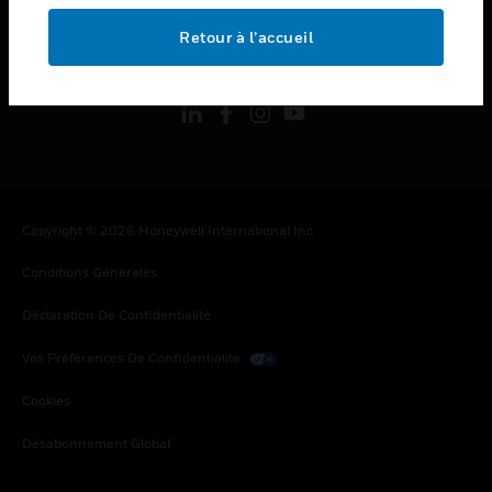
Retour à l’accueil
toggle view
SUIVEZ-NOUS
Copyright © 2026 Honeywell International Inc.
Conditions Générales
Déclaration De Confidentialité
Vos Préférences De Confidentialité
Cookies
Désabonnement Global