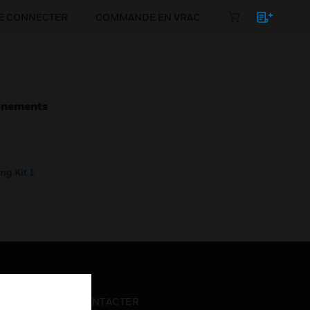
E CONNECTER
COMMANDE EN VRAC
énements
ng Kit 1
NOUS CONTACTER