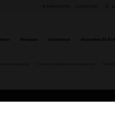
FRANCE (FR)
CONTACTER
S
ation
Marques
Assistance
Nouvelles Et Év
es et accessoires
Visserie et matériel pour enceinte
Mounti
TEURS
ASSISTANCE