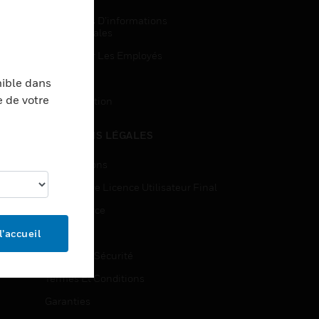
Demandes D’informations
Commerciales
Accès Pour Les Employés
Inscription
nible dans
e de votre
Désinscription
MENTIONS LÉGALES
Certifications
Contrats De Licence Utilisateur Final
Open Source
Brevets
l’accueil
Qualité Et Sécurité
Termes Et Conditions
Garanties