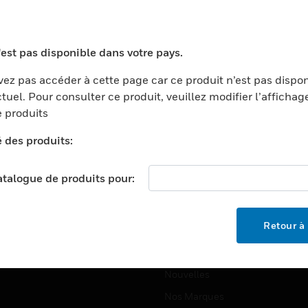
ports
Recherche De Partenaires
ments Commerciaux
Formation
'est pas disponible dans votre pays.
centers
Assistance Technique
ez pas accéder à cette page car ce produit n’est pas dispo
ation
Tutoriels De Sites Web
tuel. Pour consulter ce produit, veuillez modifier l’affichag
ernement Et Militaire
 produits
EMPLOIS
é
é des produits:
Emplois
ignement Supérieur
Recherche D'emploi
llerie/Restauration
catalogue de produits pour:
trie Et Fabrication
SOCIÉTÉ
ce Et Corrections
Retour à 
À Propos
e Au Détail
Événements
t Cities
Nouvelles
Nos Marques