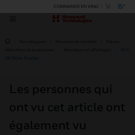
COMMANDE EN VRAC
Par catégorie
Panneau de contrôle
Pièces
détachées et accessoires
Moniteurs et affichages
VLC
VN Relay Display
Les personnes qui
ont vu cet article ont
également vu