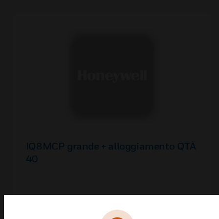
IQ8MCP grande + alloggiamento QTÀ
40