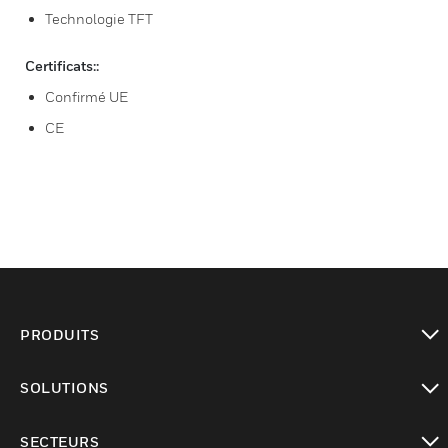
Technologie TFT
Certificats::
Confirmé UE
CE
PRODUITS
toggle view
SOLUTIONS
toggle view
SECTEURS