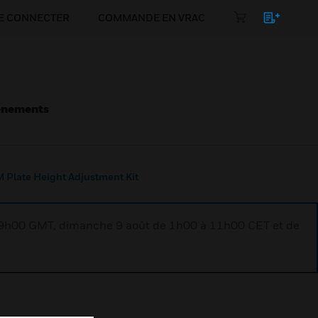
E CONNECTER
COMMANDE EN VRAC
énements
 Plate Height Adjustment Kit
à 9h00 GMT, dimanche 9 août de 1h00 à 11h00 CET et de