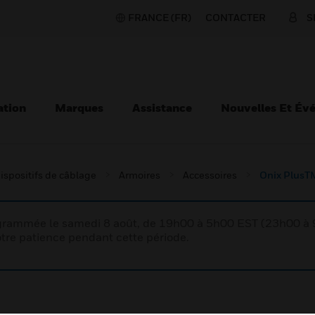
FRANCE (FR)
CONTACTER
S
ation
Marques
Assistance
Nouvelles Et Év
ispositifs de câblage
Armoires
Accessoires
Onix PlusTM
rogrammée le samedi 8 août, de 19h00 à 5h00 EST (23h00 
tre patience pendant cette période.