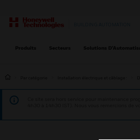
BUILDING AUTOMATION
Produits
Secteurs
Solutions D’Automatis
Par catégorie
Installation électrique et câblage :
D
Ce site sera hors service pour maintenance p
4h30 à 14h30 IST). Nous vous remercions de vo