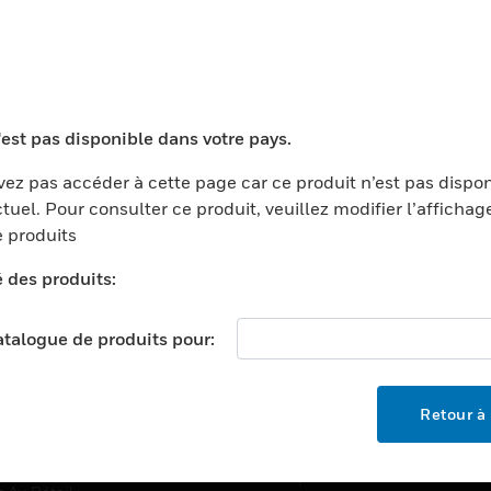
TEURS
ASSISTANCE
'est pas disponible dans votre pays.
ports
Recherche De Partenaires
ments Commerciaux
Formation
ez pas accéder à cette page car ce produit n’est pas dispo
tuel. Pour consulter ce produit, veuillez modifier l’affichag
centers
Assistance Technique
 produits
ation
Tutoriels De Sites Web
é des produits:
ernement Et Militaire
EMPLOIS
é
catalogue de produits pour:
Emplois
ignement Supérieur
Recherche D'emploi
llerie/Restauration
Retour à 
trie Et Fabrication
SOCIÉTÉ
ce Et Corrections
À Propos