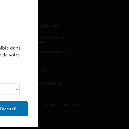
NOUS CONTACTER
Demandes D’informations
Commerciales
nible dans
Accès Pour Les Employés
e de votre
Inscription
Désinscription
MENTIONS LÉGALES
Certifications
Contrats De Licence Utilisateur Final
l’accueil
Open Source
Brevets