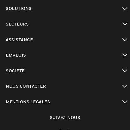
toggle view
SOLUTIONS
toggle view
SECTEURS
toggle view
ASSISTANCE
toggle view
EMPLOIS
toggle view
SOCIÉTÉ
toggle view
NOUS CONTACTER
toggle view
MENTIONS LÉGALES
toggle view
SUIVEZ-NOUS