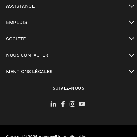
toggle view
ASSISTANCE
toggle view
EMPLOIS
toggle view
SOCIÉTÉ
toggle view
NOUS CONTACTER
toggle view
MENTIONS LÉGALES
toggle view
SUIVEZ-NOUS
Copyright © 2026 Honeywell International Inc.