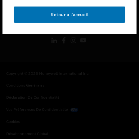
toggle view
MENTIONS LÉGALES
Retour à l’accueil
toggle view
SUIVEZ-NOUS
Copyright © 2026 Honeywell International Inc.
Conditions Générales
Déclaration De Confidentialité
Vos Préférences De Confidentialité
Cookies
Désabonnement Global