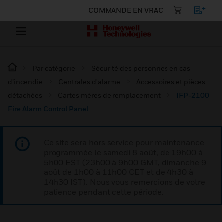
COMMANDE EN VRAC
Par catégorie
Sécurité des personnes en cas
d’incendie
Centrales d'alarme
Accessoires et pièces
détachées
Cartes mères de remplacement
IFP-2100
Fire Alarm Control Panel
Ce site sera hors service pour maintenance
programmée le samedi 8 août, de 19h00 à
5h00 EST (23h00 à 9h00 GMT, dimanche 9
août de 1h00 à 11h00 CET et de 4h30 à
14h30 IST). Nous vous remercions de votre
patience pendant cette période.