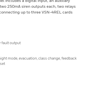
el includes a digital input, an auxiliary
 two 250mA siren outputs each, two relays
r connecting up to three VSN-4REL cards
r fault output
/night mode, evacuation, class change, feedback
eset