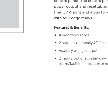
control panel. The control pan
power output and resettable,
(Fault / Alarm) and a bus fo
with four edge relays.
Features & Benefits:
4 monitored zones
2 outputs, optionally AE, fire o
Auxiliary voltage output
2 inputs, optionally start day
alarm/fault transmission or r