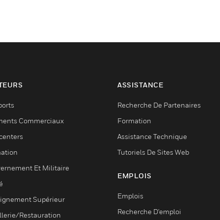
TEURS
ASSISTANCE
ports
Recherche De Partenaires
ments Commerciaux
Formation
centers
Assistance Technique
ation
Tutoriels De Sites Web
ernement Et Militaire
EMPLOIS
é
Emplois
ignement Supérieur
Recherche D'emploi
llerie/Restauration