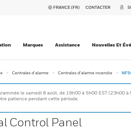
FRANCE (FR)
CONTACTER
S
ation
Marques
Assistance
Nouvelles Et Év
ie
Centrales d'alarme
Centrales d’alarme incendie
NFS4
rogrammée le samedi 8 août, de 19h00 à 5h00 EST (23h00 
tre patience pendant cette période.
l Control Panel