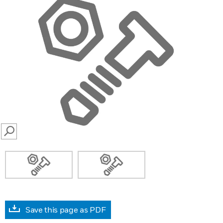
SEARCH
Save this page as PDF