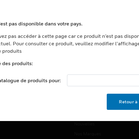
ports
Recherche De Partenaires
ments Commerciaux
Formation
'est pas disponible dans votre pays.
centers
Assistance Technique
ez pas accéder à cette page car ce produit n’est pas dispo
ation
Tutoriels De Sites Web
tuel. Pour consulter ce produit, veuillez modifier l’affichag
ernement Et Militaire
 produits
EMPLOIS
é
é des produits:
Emplois
ignement Supérieur
Recherche D'emploi
llerie/Restauration
catalogue de produits pour:
trie Et Fabrication
SOCIÉTÉ
ce Et Corrections
Retour à 
À Propos
e Au Détail
Événements
t Cities
Nouvelles
Nos Marques