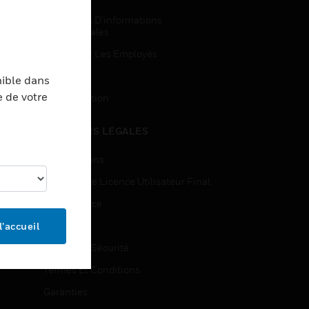
Demandes D’informations
Commerciales
Accès Pour Les Employés
Inscription
nible dans
e de votre
Désinscription
MENTIONS LÉGALES
Certifications
Contrats De Licence Utilisateur Final
Open Source
Brevets
l’accueil
Qualité Et Sécurité
Termes Et Conditions
Garanties