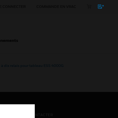
E CONNECTER
COMMANDE EN VRAC
énements
 à dix relais pour tableau ESS 4000G
NOUS CONTACTER