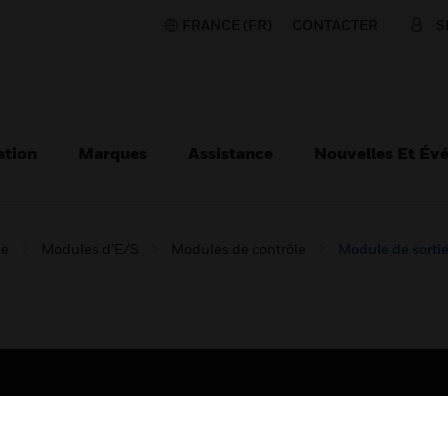
FRANCE (FR)
CONTACTER
S
ation
Marques
Assistance
Nouvelles Et Év
ie
Modules d’E/S
Modules de contrôle
Module de sortie
TEURS
ASSISTANCE