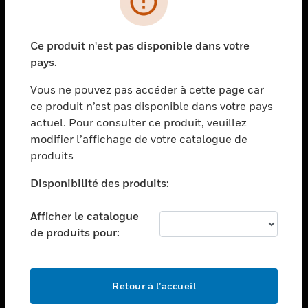
toggle view
SECTEURS
Ce produit n'est pas disponible dans votre
toggle view
pays.
ASSISTANCE
Vous ne pouvez pas accéder à cette page car
toggle view
EMPLOIS
ce produit n’est pas disponible dans votre pays
actuel. Pour consulter ce produit, veuillez
toggle view
modifier l’affichage de votre catalogue de
SOCIÉTÉ
produits
toggle view
NOUS CONTACTER
Disponibilité des produits:
toggle view
Afficher le catalogue
MENTIONS LÉGALES
de produits pour:
toggle view
SUIVEZ-NOUS
Retour à l’accueil