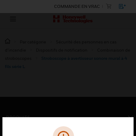
COMMANDE EN VRAC
Par catégorie
Sécurité des personnes en cas
d’incendie
Dispositifs de notification
Combinaison de
stroboscopes
Stroboscope à avertisseur sonore mural à 4
fils série L
PRODUITS
toggle view
SOLUTIONS