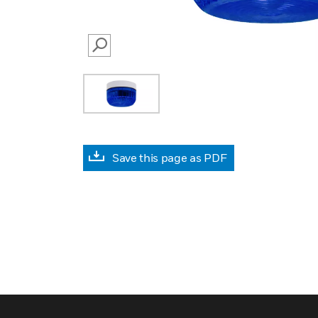
SEARCH
Save this page as PDF