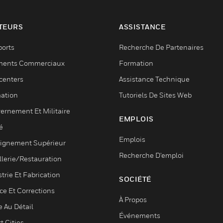
TEURS
ASSISTANCE
ports
Recherche De Partenaires
ments Commerciaux
Formation
centers
Assistance Technique
ation
Tutoriels De Sites Web
ernement Et Militaire
EMPLOIS
é
Emplois
ignement Supérieur
Recherche D'emploi
llerie/Restauration
trie Et Fabrication
SOCIÉTÉ
ce Et Corrections
À Propos
e Au Détail
Événements
t Cities