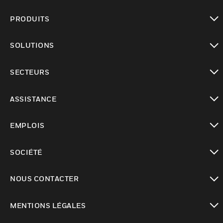
PRODUITS
toggle view
SOLUTIONS
toggle view
SECTEURS
toggle view
ASSISTANCE
toggle view
EMPLOIS
toggle view
SOCIÉTÉ
toggle view
NOUS CONTACTER
toggle view
MENTIONS LÉGALES