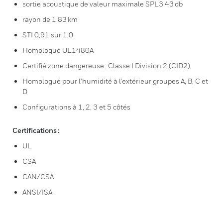
sortie acoustique de valeur maximale SPL3 43 db
rayon de 1,83 km
STI 0,91 sur 1,0
Homologué UL1480A
Certifié zone dangereuse : Classe I Division 2 (CID2),
Homologué pour l’humidité à l’extérieur groupes A, B, C et
D
Configurations à 1, 2, 3 et 5 côtés
Certifications :
UL
CSA
CAN/CSA
ANSI/ISA