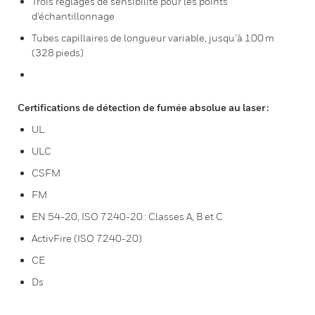
Trois réglages de sensibilité pour les points
d'échantillonnage
Tubes capillaires de longueur variable, jusqu’à 100 m
(328 pieds)
Certifications de détection de fumée absolue au laser :
UL
ULC
CSFM
FM
EN 54-20, ISO 7240-20 : Classes A, B et C
ActivFire (ISO 7240-20)
CE
Ds