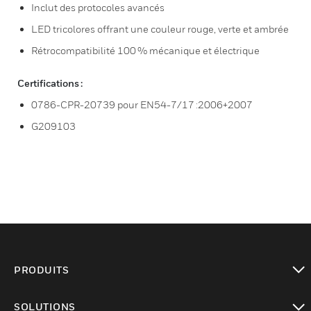
Inclut des protocoles avancés
LED tricolores offrant une couleur rouge, verte et ambrée
Rétrocompatibilité 100 % mécanique et électrique
Certifications :
0786-CPR-20739 pour EN54-7/17 :2006+2007
G209103
PRODUITS
toggle view
SOLUTIONS