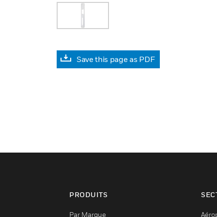
Save this page as PDF
PRODUITS
SEC
Par Marque
Aéro