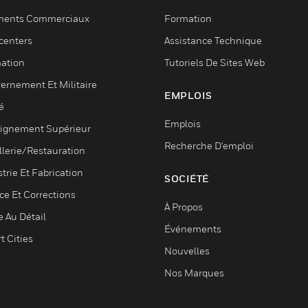
ments Commerciaux
Formation
centers
Assistance Technique
ation
Tutoriels De Sites Web
ernement Et Militaire
EMPLOIS
é
Emplois
ignement Supérieur
Recherche D'emploi
llerie/Restauration
trie Et Fabrication
SOCIÉTÉ
ce Et Corrections
À Propos
e Au Détail
Événements
t Cities
Nouvelles
Nos Marques