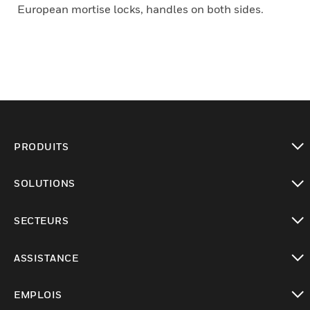
European mortise locks, handles on both sides.
PRODUITS
toggle view
SOLUTIONS
toggle view
SECTEURS
toggle view
ASSISTANCE
toggle view
EMPLOIS