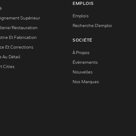
EMPLOIS
é
Emplois
ignement Supérieur
Recherche D'emploi
llerie/Restauration
trie Et Fabrication
SOCIÉTÉ
ce Et Corrections
À Propos
e Au Détail
Événements
t Cities
Nouvelles
Nos Marques