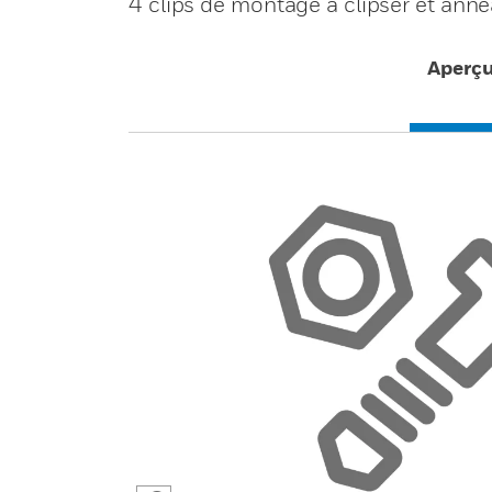
4 clips de montage à clipser et ann
Aperç