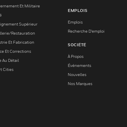
ernement Et Militaire
EMPLOIS
é
Emplois
ignement Supérieur
Recherche D'emploi
llerie/Restauration
trie Et Fabrication
SOCIÉTÉ
ce Et Corrections
À Propos
e Au Détail
Événements
t Cities
Nouvelles
Nos Marques