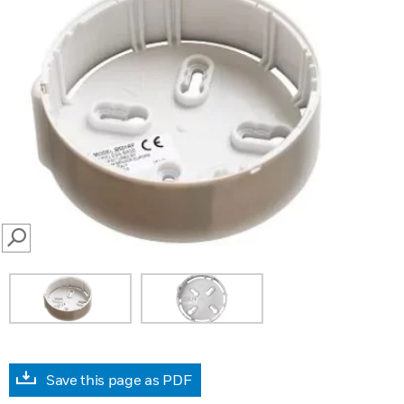
SEARCH
Save this page as PDF