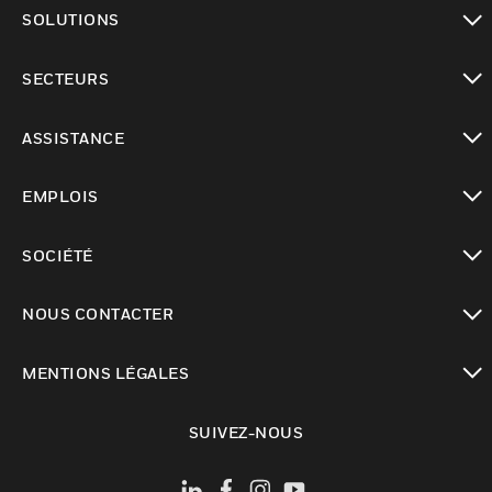
toggle view
SOLUTIONS
toggle view
SECTEURS
toggle view
ASSISTANCE
toggle view
EMPLOIS
toggle view
SOCIÉTÉ
toggle view
NOUS CONTACTER
toggle view
MENTIONS LÉGALES
toggle view
SUIVEZ-NOUS