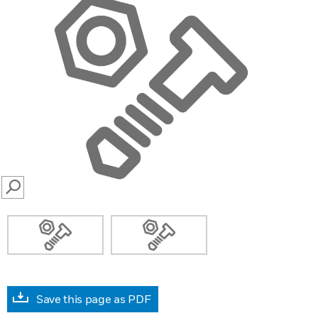
SEARCH
Save this page as PDF