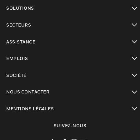
toggle view
SOLUTIONS
toggle view
SECTEURS
toggle view
ASSISTANCE
toggle view
EMPLOIS
toggle view
SOCIÉTÉ
toggle view
NOUS CONTACTER
toggle view
MENTIONS LÉGALES
toggle view
SUIVEZ-NOUS