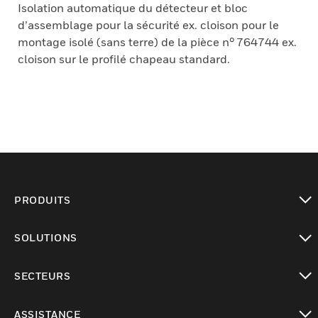
Isolation automatique du détecteur et bloc
d’assemblage pour la sécurité ex. cloison pour le
montage isolé (sans terre) de la pièce n° 764744 ex.
cloison sur le profilé chapeau standard.
PRODUITS
toggle view
SOLUTIONS
toggle view
SECTEURS
toggle view
ASSISTANCE