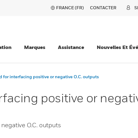
FRANCE (FR)
CONTACTER
S
ation
Marques
Assistance
Nouvelles Et Év
d for interfacing positive or negative O.C. outputs
rfacing positive or negat
r negative O.C. outputs