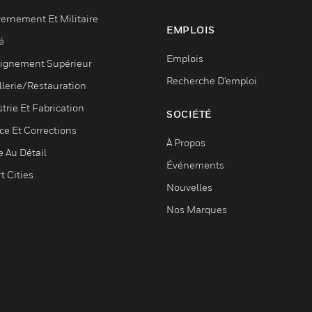
ernement Et Militaire
EMPLOIS
é
Emplois
ignement Supérieur
Recherche D'emploi
llerie/Restauration
trie Et Fabrication
SOCIÉTÉ
ce Et Corrections
À Propos
e Au Détail
Événements
t Cities
Nouvelles
Nos Marques