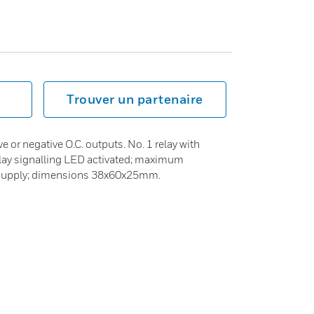
Trouver un partenaire
ve or negative O.C. outputs. No. 1 relay with
lay signalling LED activated; maximum
supply; dimensions 38x60x25mm.