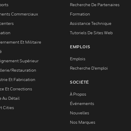
ports
Recherche De Partenaires
ments Commerciaux
Formation
centers
Assistance Technique
ation
Tutoriels De Sites Web
ernement Et Militaire
EMPLOIS
é
Emplois
ignement Supérieur
Recherche D'emploi
llerie/Restauration
trie Et Fabrication
SOCIÉTÉ
ce Et Corrections
À Propos
e Au Détail
Événements
t Cities
Nouvelles
Nos Marques