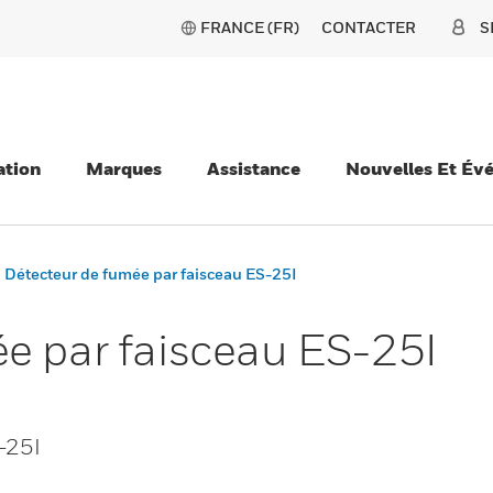
FRANCE (FR)
CONTACTER
S
ation
Marques
Assistance
Nouvelles Et Év
Détecteur de fumée par faisceau ES-25I
e par faisceau ES-25I
-25I