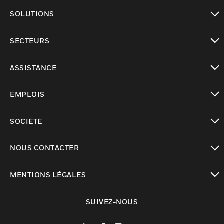
toggle view
SOLUTIONS
toggle view
SECTEURS
toggle view
ASSISTANCE
toggle view
EMPLOIS
toggle view
SOCIÉTÉ
toggle view
NOUS CONTACTER
toggle view
MENTIONS LÉGALES
toggle view
SUIVEZ-NOUS