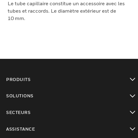
Le tube capillaire constitue un accessoire avec les
tubes et raccords. Le diamètre extérieur est de
10 mm.
PRODUITS
toggle view
SOLUTIONS
toggle view
SECTEURS
toggle view
ASSISTANCE