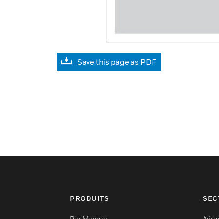
Save this page as PDF
PRODUITS
SEC
Par Marque
Aéro