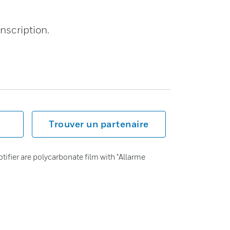
nscription.
Trouver un partenaire
ifier are polycarbonate film with "Allarme