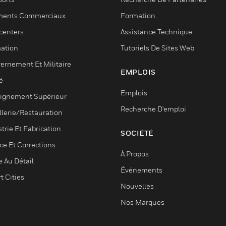
ments Commerciaux
Formation
centers
Assistance Technique
ation
Tutoriels De Sites Web
ernement Et Militaire
EMPLOIS
é
Emplois
ignement Supérieur
Recherche D'emploi
llerie/Restauration
trie Et Fabrication
SOCIÉTÉ
ce Et Corrections
À Propos
e Au Détail
Événements
t Cities
Nouvelles
Nos Marques