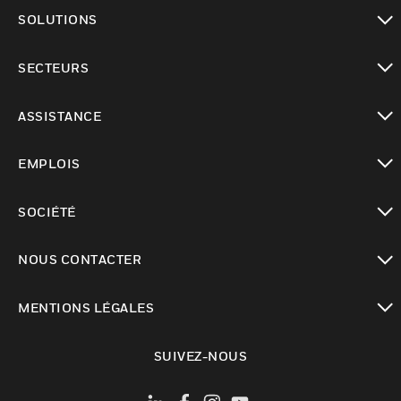
toggle view
SOLUTIONS
toggle view
SECTEURS
toggle view
ASSISTANCE
toggle view
EMPLOIS
toggle view
SOCIÉTÉ
toggle view
NOUS CONTACTER
toggle view
MENTIONS LÉGALES
toggle view
SUIVEZ-NOUS