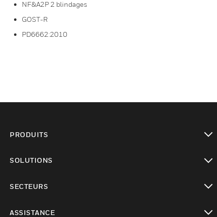
NF&A2P 2 blindages
GOST-R
PD6662:2010
PRODUITS
toggle view
SOLUTIONS
toggle view
SECTEURS
toggle view
ASSISTANCE