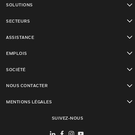
toggle view
SOLUTIONS
toggle view
SECTEURS
toggle view
ASSISTANCE
toggle view
EMPLOIS
toggle view
SOCIÉTÉ
toggle view
NOUS CONTACTER
toggle view
MENTIONS LÉGALES
toggle view
SUIVEZ-NOUS