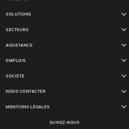
toggle view
SOLUTIONS
toggle view
SECTEURS
toggle view
ASSISTANCE
toggle view
EMPLOIS
toggle view
SOCIÉTÉ
toggle view
NOUS CONTACTER
toggle view
MENTIONS LÉGALES
toggle view
SUIVEZ-NOUS