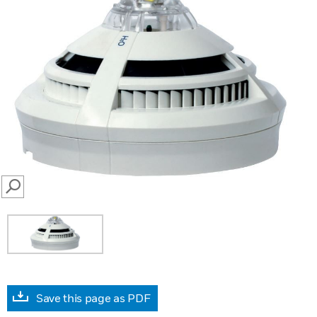
SEARCH
Save this page as PDF