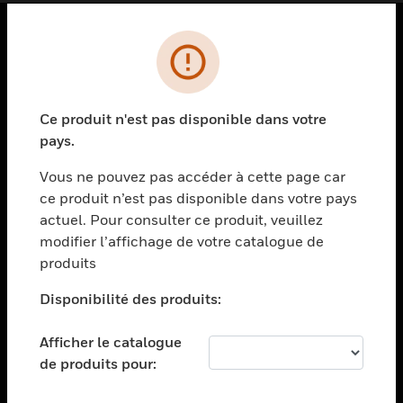
PRODUITS
toggle view
SOLUTIONS
Ce produit n'est pas disponible dans votre
pays.
toggle view
SECTEURS
Vous ne pouvez pas accéder à cette page car
toggle view
ce produit n’est pas disponible dans votre pays
ASSISTANCE
actuel. Pour consulter ce produit, veuillez
modifier l’affichage de votre catalogue de
toggle view
EMPLOIS
produits
toggle view
Disponibilité des produits:
SOCIÉTÉ
toggle view
Afficher le catalogue
NOUS CONTACTER
de produits pour:
toggle view
MENTIONS LÉGALES