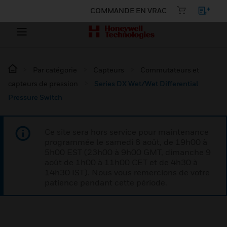
COMMANDE EN VRAC
Par catégorie
Capteurs
Commutateurs et
capteurs de pression
Series DX Wet/Wet Differential
Pressure Switch
Ce site sera hors service pour maintenance
programmée le samedi 8 août, de 19h00 à
5h00 EST (23h00 à 9h00 GMT, dimanche 9
août de 1h00 à 11h00 CET et de 4h30 à
14h30 IST). Nous vous remercions de votre
patience pendant cette période.