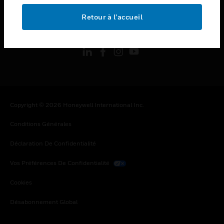
Retour à l’accueil
toggle view
SUIVEZ-NOUS
Copyright © 2026 Honeywell International Inc.
Conditions Générales
Déclaration De Confidentialité
Vos Préférences De Confidentialité
Cookies
Désabonnement Global