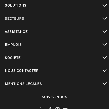
toggle view
SOLUTIONS
toggle view
SECTEURS
toggle view
ASSISTANCE
toggle view
EMPLOIS
toggle view
SOCIÉTÉ
toggle view
NOUS CONTACTER
toggle view
MENTIONS LÉGALES
toggle view
SUIVEZ-NOUS