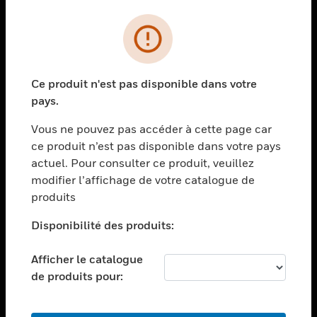
PRODUITS
toggle view
SOLUTIONS
Ce produit n'est pas disponible dans votre
toggle view
pays.
SECTEURS
Vous ne pouvez pas accéder à cette page car
toggle view
ASSISTANCE
ce produit n’est pas disponible dans votre pays
actuel. Pour consulter ce produit, veuillez
toggle view
modifier l’affichage de votre catalogue de
EMPLOIS
produits
toggle view
SOCIÉTÉ
Disponibilité des produits:
toggle view
NOUS CONTACTER
Afficher le catalogue
de produits pour:
toggle view
MENTIONS LÉGALES