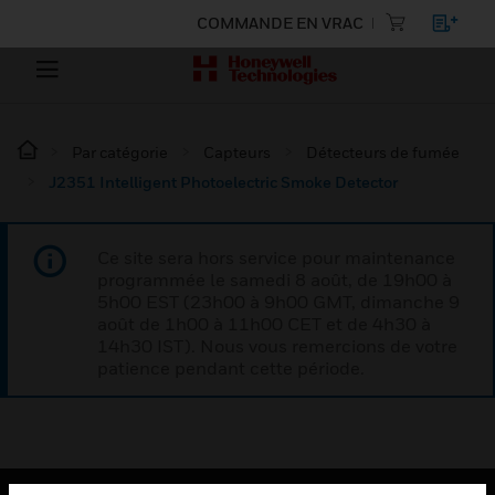
COMMANDE EN VRAC
Par catégorie
Capteurs
Détecteurs de fumée
J2351 Intelligent Photoelectric Smoke Detector
Ce site sera hors service pour maintenance
programmée le samedi 8 août, de 19h00 à
5h00 EST (23h00 à 9h00 GMT, dimanche 9
août de 1h00 à 11h00 CET et de 4h30 à
14h30 IST). Nous vous remercions de votre
patience pendant cette période.