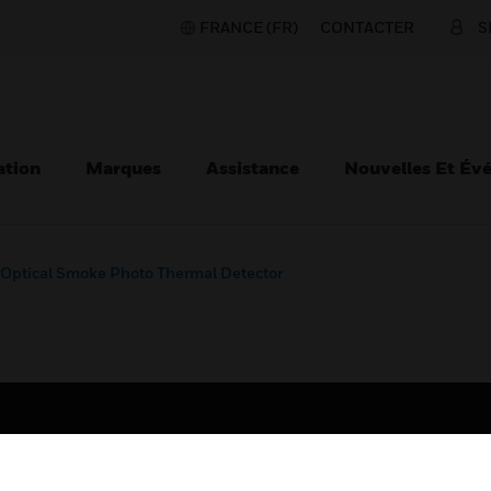
FRANCE (FR)
CONTACTER
S
ation
Marques
Assistance
Nouvelles Et Év
Optical Smoke Photo Thermal Detector
TEURS
ASSISTANCE