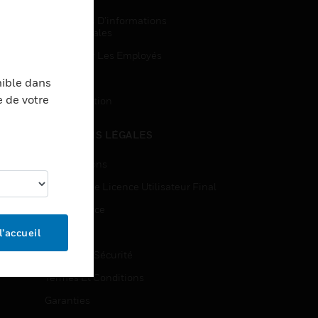
Demandes D’informations
Commerciales
Accès Pour Les Employés
Inscription
nible dans
e de votre
Désinscription
MENTIONS LÉGALES
Certifications
Contrats De Licence Utilisateur Final
Open Source
Brevets
l’accueil
Qualité Et Sécurité
Termes Et Conditions
Garanties