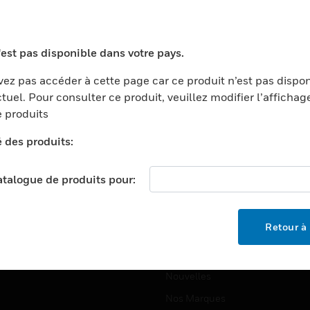
ports
Recherche De Partenaires
ments Commerciaux
Formation
'est pas disponible dans votre pays.
centers
Assistance Technique
ez pas accéder à cette page car ce produit n’est pas dispo
ation
Tutoriels De Sites Web
tuel. Pour consulter ce produit, veuillez modifier l’affichag
ernement Et Militaire
 produits
EMPLOIS
é
é des produits:
Emplois
ignement Supérieur
Recherche D'emploi
llerie/Restauration
catalogue de produits pour:
trie Et Fabrication
SOCIÉTÉ
ce Et Corrections
Retour à 
À Propos
e Au Détail
Événements
t Cities
Nouvelles
Nos Marques