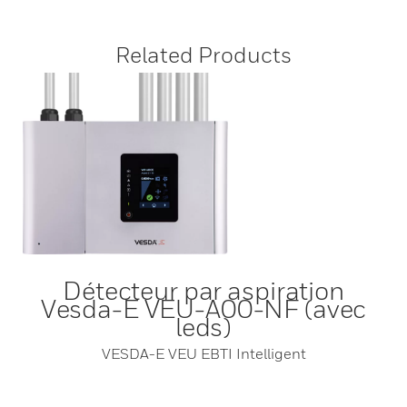
Related Products
Détecteur par aspiration
Vesda-E VEU-A00-NF (avec
leds)
VESDA-E VEU EBTI Intelligent