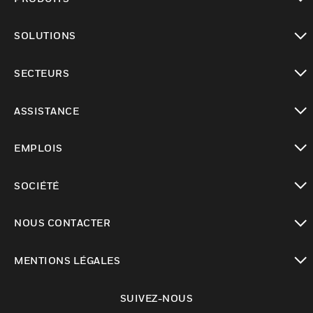
toggle view
SOLUTIONS
toggle view
SECTEURS
toggle view
ASSISTANCE
toggle view
EMPLOIS
toggle view
SOCIÉTÉ
toggle view
NOUS CONTACTER
toggle view
MENTIONS LÉGALES
toggle view
SUIVEZ-NOUS