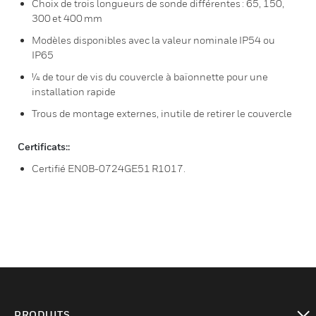
Choix de trois longueurs de sonde différentes : 65, 150,
300 et 400 mm
Modèles disponibles avec la valeur nominale IP54 ou
IP65
1⁄4 de tour de vis du couvercle à baïonnette pour une
installation rapide
Trous de montage externes, inutile de retirer le couvercle
Certificats::
Certifié EN0B-0724GE51 R1017.
PRODUITS