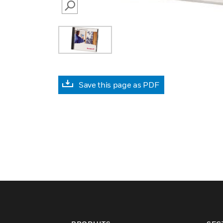
SEARCH
Save this page as PDF