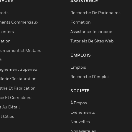
TEURS
ASSISTANCE
ports
Recherche De Partenaires
ments Commerciaux
Formation
centers
Assistance Technique
ation
Tutoriels De Sites Web
ernement Et Militaire
EMPLOIS
é
Emplois
ignement Supérieur
Recherche D'emploi
llerie/Restauration
trie Et Fabrication
SOCIÉTÉ
ce Et Corrections
À Propos
e Au Détail
Événements
t Cities
Nouvelles
Nos Marques