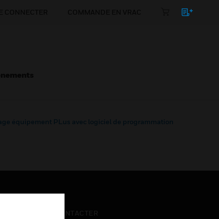
E CONNECTER
COMMANDE EN VRAC
énements
age équipement PLus avec logiciel de programmation
NOUS CONTACTER