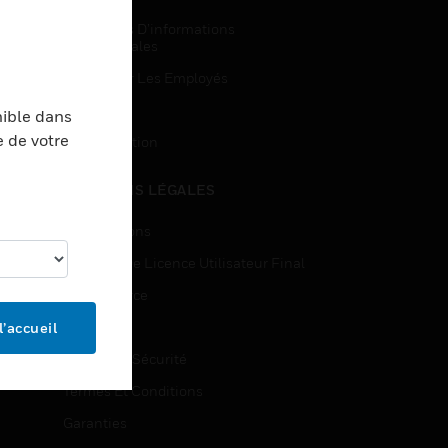
Demandes D’informations
Commerciales
Accès Pour Les Employés
Inscription
nible dans
e de votre
Désinscription
MENTIONS LÉGALES
Certifications
Contrats De Licence Utilisateur Final
Open Source
Brevets
l’accueil
Qualité Et Sécurité
Termes Et Conditions
Garanties