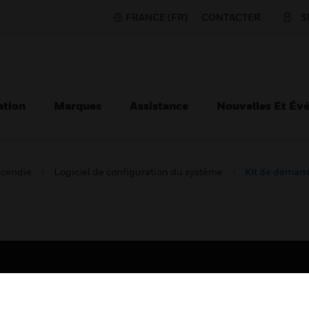
FRANCE (FR)
CONTACTER
S
ation
Marques
Assistance
Nouvelles Et Év
ncendie
Logiciel de configuration du système
Kit de démarr
TEURS
ASSISTANCE