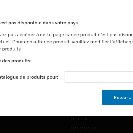
ports
Recherche De Partenaires
ments Commerciaux
Formation
'est pas disponible dans votre pays.
centers
Assistance Technique
ez pas accéder à cette page car ce produit n’est pas dispo
ation
Tutoriels De Sites Web
tuel. Pour consulter ce produit, veuillez modifier l’affichag
ernement Et Militaire
 produits
EMPLOIS
é
é des produits:
Emplois
ignement Supérieur
Recherche D'emploi
llerie/Restauration
catalogue de produits pour:
trie Et Fabrication
SOCIÉTÉ
ce Et Corrections
Retour à 
À Propos
e Au Détail
Événements
t Cities
Nouvelles
Nos Marques