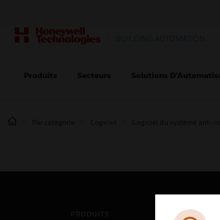
BUILDING AUTOMATION
Produits
Secteurs
Solutions D’Automatis
Par catégorie
Logiciel
Logiciel du système anti-i
PRODUITS
SEC