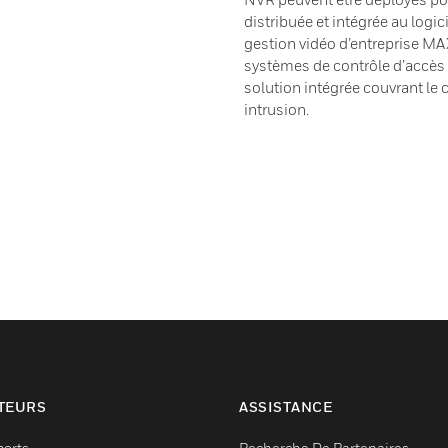
distribuée et intégrée au log
gestion vidéo d’entreprise M
systèmes de contrôle d’accès
solution intégrée couvrant le c
intrusion.
TEURS
ASSISTANCE
ports
Recherche De Partenaires