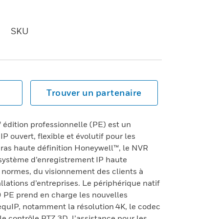
SKU
Trouver un partenaire
ition professionnelle (PE) est un
P ouvert, flexible et évolutif pour les
éras haute définition Honeywell™, le NVR
ystème d’enregistrement IP haute
s normes, du visionnement des clients à
llations d’entreprises. Le périphérique natif
E prend en charge les nouvelles
equIP, notamment la résolution 4K, le codec
e contrôle PTZ 3D, l’assistance pour les