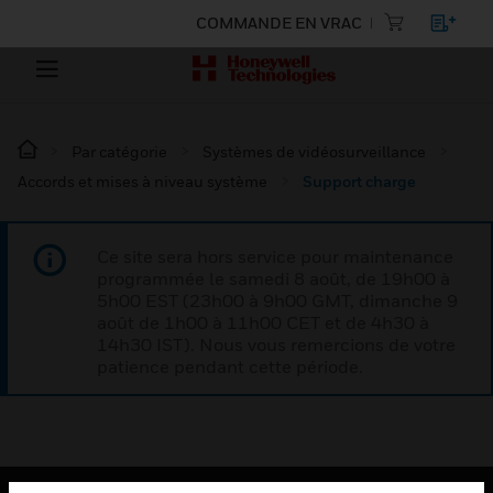
COMMANDE EN VRAC
Par catégorie
Systèmes de vidéosurveillance
Accords et mises à niveau système
Support charge
Ce site sera hors service pour maintenance
programmée le samedi 8 août, de 19h00 à
5h00 EST (23h00 à 9h00 GMT, dimanche 9
août de 1h00 à 11h00 CET et de 4h30 à
14h30 IST). Nous vous remercions de votre
patience pendant cette période.