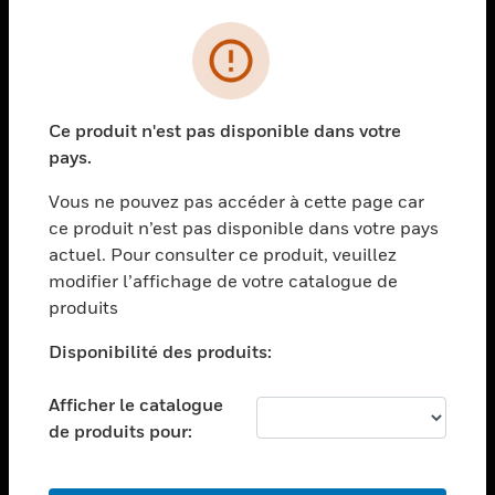
PRODUITS
toggle view
SOLUTIONS
Ce produit n'est pas disponible dans votre
toggle view
pays.
SECTEURS
Vous ne pouvez pas accéder à cette page car
toggle view
ASSISTANCE
ce produit n’est pas disponible dans votre pays
actuel. Pour consulter ce produit, veuillez
toggle view
modifier l’affichage de votre catalogue de
EMPLOIS
produits
toggle view
SOCIÉTÉ
Disponibilité des produits:
toggle view
NOUS CONTACTER
Afficher le catalogue
de produits pour:
toggle view
MENTIONS LÉGALES