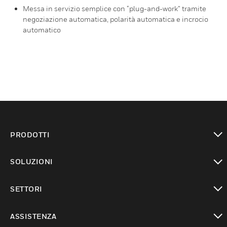
Messa in servizio semplice con “plug-and-work” tramite
negoziazione automatica, polarità automatica e incrocio
automatico
PRODOTTI
toggle view
SOLUZIONI
toggle view
SETTORI
toggle view
ASSISTENZA