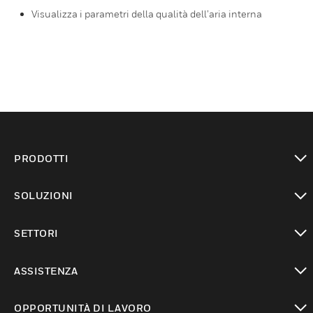
Visualizza i parametri della qualità dell’aria interna
PRODOTTI
toggle view
SOLUZIONI
toggle view
SETTORI
toggle view
ASSISTENZA
toggle view
OPPORTUNITÀ DI LAVORO